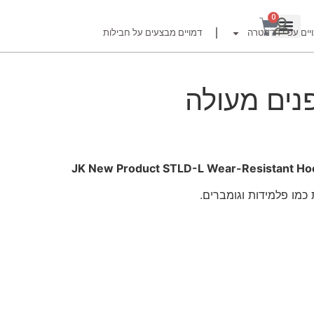
0
יים עפ"י דג מטרה
דמויים מבצעים על חבילות
 בפנים מעולה
רזור
JK New Product STLD-L Wear-Resistant Hook
כמו פלמידות וגומברים.
ור
זרזור
לצים לדייג זרזור
ברה