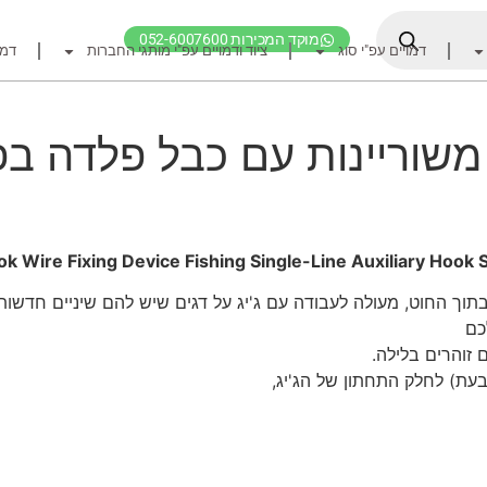
מוקד המכירות 052-6007600
דמויים עפ"י סוג
ציוד ודמויים עפ"י מותגי החברות
דמו
דף הבית
ציוד דיג
 JK מוכנות משוריינות עם כבל פלדה
דמויים מומלצים לדיג ז
חכות
רולרים
 Wire Fixing Device Fishing Single-Line Auxiliary Hook
אביזרים לרולר
וך החוט, מעולה לעבודה עם ג'יג על דגים שיש להם שיניים חדשות 
חוטי דיג מומלצים לזרז
כם
אביזרים מומלצים לדיג 
 זוהרים בלילה.
עת) לחלק התחתון של הג'יג,
קרסי דייג ואביזרים מומ
לבוש דייג
חפש ציוד לפי מותג ח