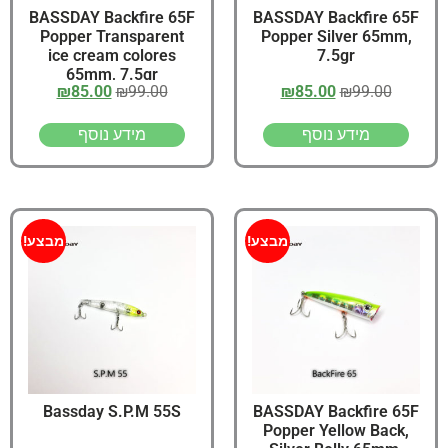
BASSDAY Backfire 65F
BASSDAY Backfire 65F
Popper Transparent
Popper Silver 65mm,
ice cream colores
7.5gr
65mm, 7.5gr
₪
85.00
₪
99.00
₪
85.00
₪
99.00
מידע נוסף
מידע נוסף
מבצע!
מבצע!
Bassday S.P.M 55S
BASSDAY Backfire 65F
Popper Yellow Back,