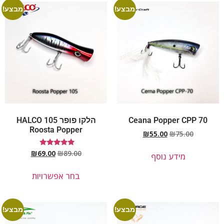
מבצע!
מבצע!
Ceana Popper CPP 70
הלקו פופר 105 HALCO
Roosta Popper
₪
55.00
₪
75.00
דורג
₪
69.00
₪
89.00
מידע נוסף
5.00
מתוך 5
בחר אפשרויות
מבצע!
מבצע!