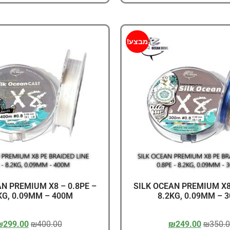
מבצע!
AN PREMIUM X8 – 0.8PE –
SILK OCEAN PREMIUM X8 
KG, 0.09MM – 400M
8.2KG, 0.09MM – 
₪
299.00
₪
400.00
₪
249.00
₪
350.