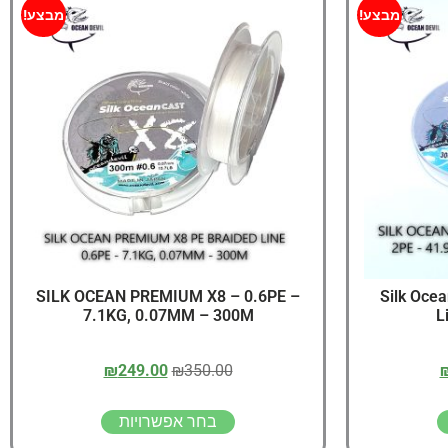
יג
מבצע!
מבצע!
ץ שווה להכנס!
SILK OCEAN PREMIUM X8 – 0.6PE –
Silk Oce
7.1KG, 0.07MM – 300M
L
₪
249.00
₪
350.00
בחר אפשרויות