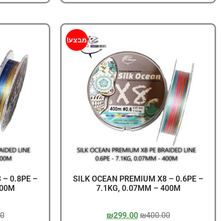
מבצע!
– 0.8PE –
SILK OCEAN PREMIUM X8 – 0.6PE –
300M
7.1KG, 0.07MM – 400M
00
₪
299.00
₪
400.00