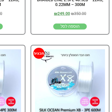
M
0.22MM – 300M
00
₪
249.00
₪
350.00
הוספה לסל
מבצע!