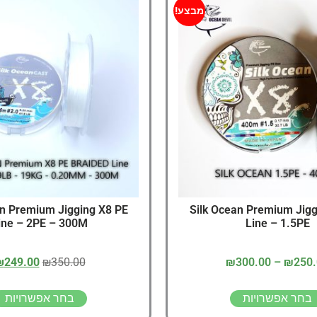
דיג – מאמרים בנושא ד
מבצע!
החנות שלי – ציוד מומל
סל קניות
תקנון אתר
an Premium Jigging X8 PE
Silk Ocean Premium Jigg
ine – 2PE – 300M
Line – 1.5PE
₪
249.00
₪
350.00
₪
300.00
–
₪
250
בחר אפשרויות
בחר אפשרויות