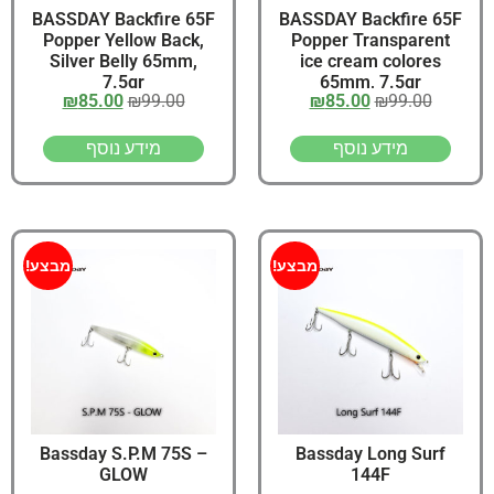
BASSDAY Backfire 65F
BASSDAY Backfire 65F
Popper Yellow Back,
Popper Transparent
Silver Belly 65mm,
ice cream colores
7.5gr
65mm, 7.5gr
₪
85.00
₪
99.00
₪
85.00
₪
99.00
מידע נוסף
מידע נוסף
מבצע!
מבצע!
Bassday S.P.M 75S –
Bassday Long Surf
GLOW
144F