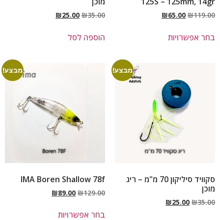
125S – 125mm, 14gr
מוכן
₪
25.00
₪
35.00
₪
65.00
₪
119.00
בחר אפשרויות
הוספה לסל
מבצע!
מבצע!
סקוויד סיליקון 70 מ"מ – ריג
IMA Boren Shallow 78f
מוכן
₪
89.00
₪
129.00
₪
25.00
₪
35.00
בחר אפשרויות