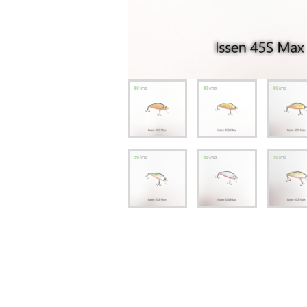
יג
ץ שווה להכנס!