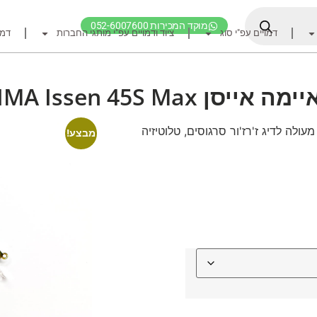
מוקד המכירות 052-6007600
דמויים עפ"י סוג
ציוד ודמויים עפ"י מותגי החברות
דמו
דף הבית
ציוד דיג
יימה אייסן IMA Issen 45S Max
דמויים מומלצים לדיג ז
חכות
סן IMA Issen 45S Max דמוי מעולה לדיג ז'רז'ור סרגוסים, טלוטיזיה
מבצע!
רולרים
אביזרים לרולר
חוטי דיג מומלצים לזרז
אביזרים מומלצים לדיג 
קרסי דייג ואביזרים מומ
לבוש דייג
חפש ציוד לפי מותג ח