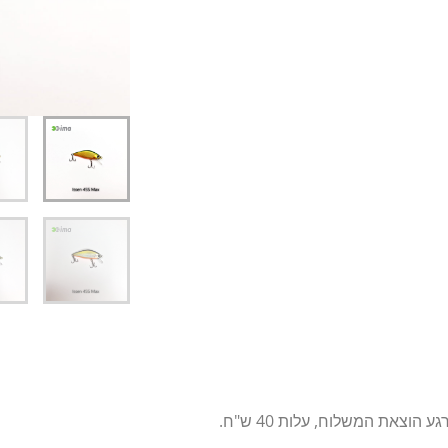
דיג – מאמרים בנושא ד
החנות שלי – ציוד מומל
סל קניות
תקנון אתר
צאת המשלוח, עלות 40 ש"ח.