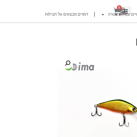
0
יים עפ"י דג מטרה
דמויים מבצעים על חבילות
רזור
ור
זרזור
לצים לדייג זרזור
ברה