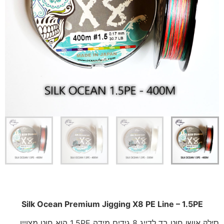
Silk Ocean Premium Jigging X8 PE Line – 1.5PE
סילק אושן חוט בד לדייג 8 גידים מידה 1.5PE הוא חוט מצויין