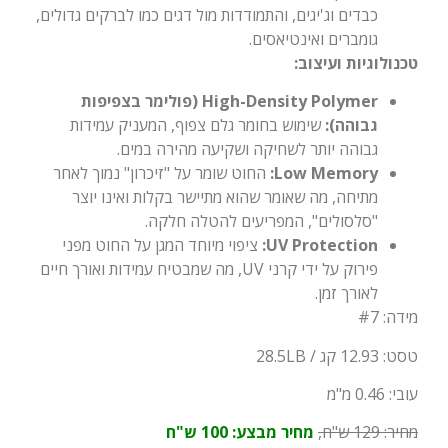
כבדים וג'יגים, והתמודדות מול דגים כמו לברקים גדולים,
גומברים ואינטיאסים.
טכנולוגיות ועיצוב:
High-Density Polymer (פולימר בצפיפות
גבוהה):
שימוש בחומר גלם צפוף, המעניק עמידות
גבוהה יותר לשחיקה ושקיעה מהירה במים.
Low Memory:
החוט שומר על "זיכרון" נמוך לאחר
מתיחה, מה שאומר שהוא מתיישר בקלות ואינו יוצר
"סלסולים", המפריעים להטלה חלקה.
UV Protection:
ציפוי מיוחד המגן על החוט מפני
פירוק על ידי קרני UV, מה שמבטיח עמידות ואורך חיים
לאורך זמן.
מידה: #7
טסט: 12.93 קג / 28.5LB
עובי: 0.46 מ"מ
מחיר: 129 ש"ח,
מחיר מבצע: 100 ש"ח