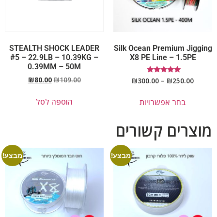
STEALTH SHOCK LEADER
Silk Ocean Premium Jigging
#5 – 22.9LB – 10.39KG –
X8 PE Line – 1.5PE
0.39MM – 50M
₪
80.00
₪
109.00
דורג
₪
300.00
–
₪
250.00
5.00
מתוך 5
הוספה לסל
בחר אפשרויות
מוצרים קשורים
מבצע!
מבצע!