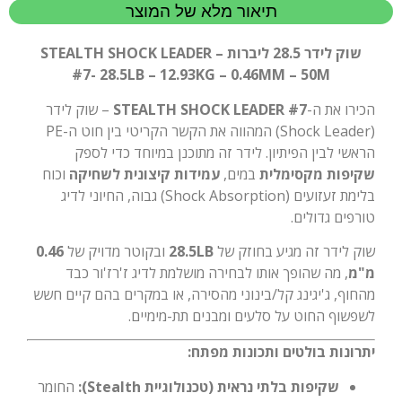
תיאור מלא של המוצר
שוק לידר 28.5 ליברות – STEALTH SHOCK LEADER
#7- 28.5LB – 12.93KG – 0.46MM – 50M
הכירו את ה-
STEALTH SHOCK LEADER #7
– שוק לידר
(Shock Leader) המהווה את הקשר הקריטי בין חוט ה-PE
הראשי לבין הפיתיון. לידר זה מתוכנן במיוחד כדי לספק
שקיפות מקסימלית
במים,
עמידות קיצונית לשחיקה
וכוח
בלימת זעזועים (Shock Absorption) גבוה, החיוני לדיג
טורפים גדולים.
שוק לידר זה מגיע בחוזק של
28.5LB
ובקוטר מדויק של
0.46
מ"מ
, מה שהופך אותו לבחירה מושלמת לדיג ז'רז'ור כבד
מהחוף, ג'יגינג קל/בינוני מהסירה, או במקרים בהם קיים חשש
לשפשוף החוט על סלעים ומבנים תת-מימיים.
יתרונות בולטים ותכונות מפתח:
שקיפות בלתי נראית (טכנולוגיית Stealth):
החומר