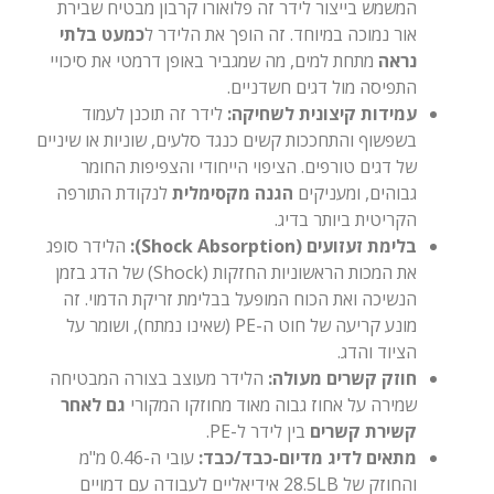
המשמש בייצור לידר זה פלואורו קרבון מבטיח שבירת
אור נמוכה במיוחד. זה הופך את הלידר ל
כמעט בלתי
נראה
מתחת למים, מה שמגביר באופן דרמטי את סיכויי
התפיסה מול דגים חשדניים.
עמידות קיצונית לשחיקה:
לידר זה תוכנן לעמוד
בשפשוף והתחככות קשים כנגד סלעים, שוניות או שיניים
של דגים טורפים. הציפוי הייחודי והצפיפות החומר
גבוהים, ומעניקים
הגנה מקסימלית
לנקודת התורפה
הקריטית ביותר בדיג.
בלימת זעזועים (Shock Absorption):
הלידר סופג
את המכות הראשוניות החזקות (Shock) של הדג בזמן
הנשיכה ואת הכוח המופעל בבלימת זריקת הדמוי. זה
מונע קריעה של חוט ה-PE (שאינו נמתח), ושומר על
הציוד והדג.
חוזק קשרים מעולה:
הלידר מעוצב בצורה המבטיחה
שמירה על אחוז גבוה מאוד מחוזקו המקורי
גם לאחר
קשירת קשרים
בין לידר ל-PE.
מתאים לדיג מדיום-כבד/כבד:
עובי ה-0.46 מ"מ
והחוזק של 28.5LB אידיאליים לעבודה עם דמויים