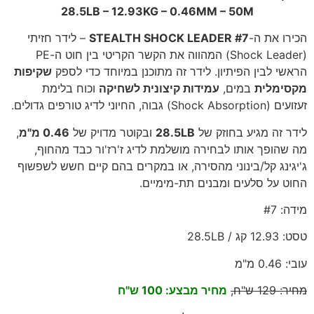
28.5LB – 12.93KG – 0.46MM – 50M
הכירו את ה-
STEALTH SHOCK LEADER #7
– לידר חזיתי
(Shock Leader) המהווה את הקשר הקריטי בין חוט ה-PE
הראשי לבין הפיתיון. לידר זה מתוכנן במיוחד כדי לספק
שקיפות
מקסימלית
במים,
עמידות קיצונית לשחיקה
וכוח בלימת
זעזועים (Shock Absorption) גבוה, החיוני לדיג טורפים גדולים.
לידר זה מגיע בחוזק של
28.5LB
ובקוטר מדויק של
0.46 מ"מ
,
מה שהופך אותו לבחירה מושלמת לדיג ז'רז'ור כבד מהחוף,
ג'יגינג קל/בינוני מהסירה, או במקרים בהם קיים חשש לשפשוף
החוט על סלעים ומבנים תת-מימיים.
מידה: #7
טסט: 12.93 קג / 28.5LB
עובי: 0.46 מ"מ
מחיר: 129 ש"ח,
מחיר מבצע: 100 ש"ח