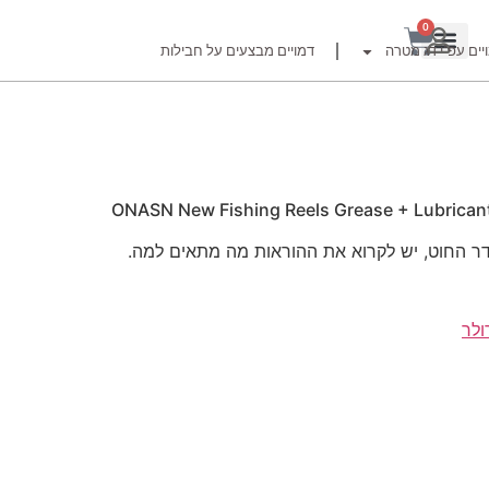
0
יים עפ"י דג מטרה
דמויים מבצעים על חבילות
רזור
ONASN New Fishing Reels Grease + Lubricant O
דר החוט, יש לקרוא את ההוראות מה מתאים למה.
ור
ולר
זרזור
לצים לדייג זרזור
ברה