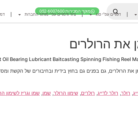
מוקד המכירות 052-6007600
דמויים עפ"י סוג
ציוד ודמויים עפ"י מותגי החברות
דמו
דף הבית
ציוד דיג
ן את הרולרים
דמויים מומלצים לדיג ז
חכות
il Bearing Lubricant Baitcasting Spinning Fishing Reel Ma
רולרים
 את הרולרים, גם בפנים גם בחוץ בידית ובחיבורים של הקשת ומס
אביזרים לרולר
חוטי דיג מומלצים לזרז
יג
,
רולר
,
רולר לדייג
,
רולרים
,
שימון הרולר
,
שמן
,
שמן וגריז לשימון הר
אביזרים מומלצים לדיג 
קרסי דייג ואביזרים מומ
לבוש דייג
חפש ציוד לפי מותג ח