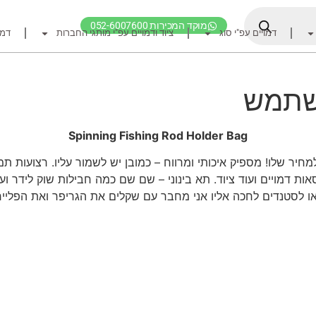
מוקד המכירות 052-6007600
דמויים עפ"י סוג
ציוד ודמויים עפ"י מותגי החברות
דמו
דף הבית
ציוד דיג
שתמש
דמויים מומלצים לדיג ז
חכות
Spinning Fishing Rod Holder Bag
רולרים
יר שלו! מספיק איכותי ומרווח – כמובן יש לשמור עליו. רצועות תמ
אביזרים לרולר
רולר. תא גדול מרכזי – מקום ל 2 קופסאות דמויים ועוד ציוד. תא בינוני – שם שם כמה חב
ו לסטנדים לחכה אליו אני מחבר עם שקלים את הגריפר ואת הפלייר
חוטי דיג מומלצים לזרז
אביזרים מומלצים לדיג 
קרסי דייג ואביזרים מומ
לבוש דייג
חפש ציוד לפי מותג ח