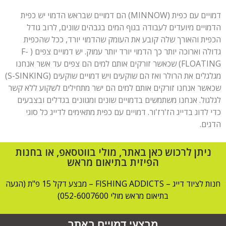
דמויים עם כפית (MINNOW) הם דמויים שבראש הדמוי יש כפית
הדמויים מיועדים לעבודה בגוף המים בגבהים שונים, לרוב גודל
הכפית והאורך שלה קובע את העומק שהדמוי יורד, ככל שהכפית
גדולה וארוכה יותר כך הדמוי יורד יותר עמוק. יש דמויים צפים ( F-
FLOATING) שכאשר זורקים אותם למים הם צפים עד אשר אנחנו
מגלגלים את הרולר ואז הם שוקעים ויש דמויים שוקעים (S-SINKING)
שכאשר אנחנו זורקים אותם למים הם ישר מתחילים לשקוע ללא קשר
לגלגול. אנחנו משתמשים בדמויים שונים ומגוונים בגדלים ובצבעים
כדי לדוג בדייג הז'רז'ור. דמויים עם כפית מתאימים לדייג כל סוגי
הדגים.
ניתן לרכוש כאן באתר, מולי בווטסאפ, או בחנות
הפיזית בתיאום מראש
חנות לציוד דייג – FISHING ADDICTS – מבצע דקל 15 פ"ת (הגעה
בתיאום מראש מולי 052-6007600)
מבצעי דמויים באתר