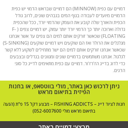
דמויים עם כפית (MINNOW) הם דמויים שבראש הדמוי יש כפית
הדמויים מיועדים לעבודה בגוף המים בגבהים שונים, לרוב גודל
הכפית והאורך שלה קובע את העומק שהדמוי יורד, ככל שהכפית
גדולה וארוכה יותר כך הדמוי יורד יותר עמוק. יש דמויים צפים ( F-
FLOATING) שכאשר זורקים אותם למים הם צפים עד אשר אנחנו
מגלגלים את הרולר ואז הם שוקעים ויש דמויים שוקעים (S-SINKING)
שכאשר אנחנו זורקים אותם למים הם ישר מתחילים לשקוע ללא קשר
לגלגול. אנחנו משתמשים בדמויים שונים ומגוונים בגדלים ובצבעים
כדי לדוג בדייג הז'רז'ור. דמויים עם כפית מתאימים לדייג כל סוגי
הדגים.
ניתן לרכוש כאן באתר, מולי בווטסאפ, או בחנות
הפיזית בתיאום מראש
חנות לציוד דייג – FISHING ADDICTS – מבצע דקל 15 פ"ת (הגעה
בתיאום מראש מולי 052-6007600)
מבצעי דמויים באתר