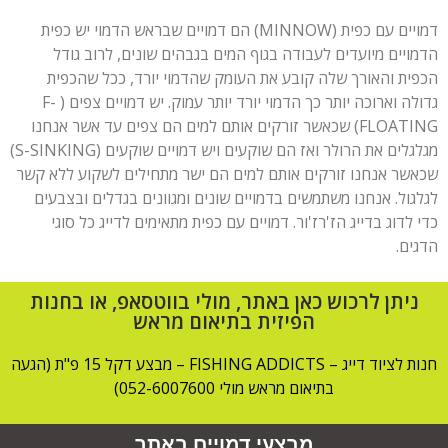
דמויים עם כפית (MINNOW) הם דמויים שבראש הדמוי יש כפית
הדמויים מיועדים לעבודה בגוף המים בגבהים שונים, לרוב גודל
הכפית והאורך שלה קובע את העומק שהדמוי יורד, ככל שהכפית
גדולה וארוכה יותר כך הדמוי יורד יותר עמוק. יש דמויים צפים ( F-
FLOATING) שכאשר זורקים אותם למים הם צפים עד אשר אנחנו
מגלגלים את הרולר ואז הם שוקעים ויש דמויים שוקעים (S-SINKING)
שכאשר אנחנו זורקים אותם למים הם ישר מתחילים לשקוע ללא קשר
לגלגול. אנחנו משתמשים בדמויים שונים ומגוונים בגדלים ובצבעים
כדי לדוג בדייג הז'רז'ור. דמויים עם כפית מתאימים לדייג כל סוגי
הדגים.
ניתן לרכוש כאן באתר, מולי בווטסאפ, או בחנות
הפיזית בתיאום מראש
חנות לציוד דייג – FISHING ADDICTS – מבצע דקל 15 פ"ת (הגעה
בתיאום מראש מולי 052-6007600)
מבצעי דמויים באתר