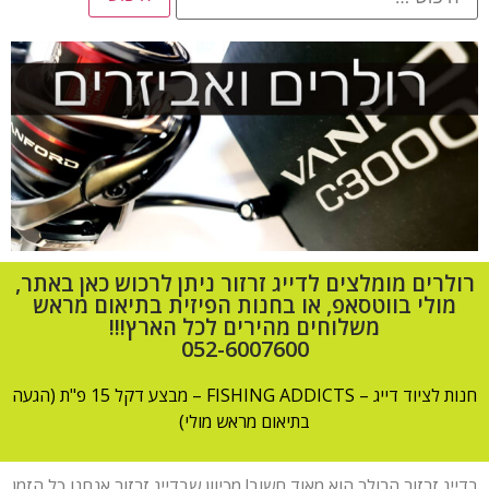
רולרים מומלצים לדייג זרזור ניתן לרכוש כאן באתר,
מולי בווטסאפ, או בחנות הפיזית בתיאום מראש
משלוחים מהירים לכל הארץ!!!
052-6007600
חנות לציוד דייג – FISHING ADDICTS – מבצע דקל 15 פ"ת (הגעה
בתיאום מראש מולי)
בדייג זרזור הרולר הוא מאוד חשוב! מכיוון שבדייג זרזור אנחנו כל הזמן