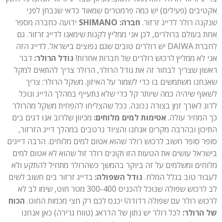
אקטיבים (פעילים) יש כמה פרמטרים שמאוד כדאי שנבחן לפני
שנקנה רולר לדייג זרזור.
חברה:
SHIMANO
ידועה כחברה מספר
אחת בעולם ברולרים, לכן אני ממליץ לקנות שימאנו לדייג זרזור. גם
לחברת DAIWA יש רולרים טובים שגם נפוצים בישראל. לדייג הזה
אני לא ממליץ לרכוש רולרים של חברות אחרות!
גודל הרולר:
דבר
ראשון שצריך לבחור זה את גודל הרולר, הרולר צריך להתאים למקל
שאנחנו משתמשים בו כדי לשמור על האיזון. משקל הרולר: צריך
לשאוף שיהיה כמה שיותר קל כדי שלא נתעייף במהלך הדייג ונוכל
לדוג לאורך זמן בצורה נכונה. ככל שהצליחו להפחית משקל מהרולר
כך המחיר עולה.
אטימות למים מלוחים:
מכיוון שלרוב אנו דגים בים
התיכון ובהרבה מקרים אנחנו והציוד נרטבים במהלך דייג הזרזור,
סופר סופר חשוב לרכוש רולר שהוא אטום למים מלוחים. הרבה דייגים
בישראל עושים את הטעות הזו וקונים רולר זול שהוא לא אטום למים
מלוחים ומשלמים על זה ביוקר בהמשך כשהרולר מתחיל להתקע ולא
לעבוד טוב בגלל המלח.
גודל השפולה:
בדייג זרזור בים חשוב לשים
לב לרכוש שפולה שנוכל להכניס 300-400 מטר חוט, שימו לב לא
לרכוש רולר עם שפולה רדודה! יכנס לכם רק חצי מכמות החוט.
הכוח
של הרולר:
לכל רולר יש נתון של הדראג (טווח גרירה) כאן אנחנו