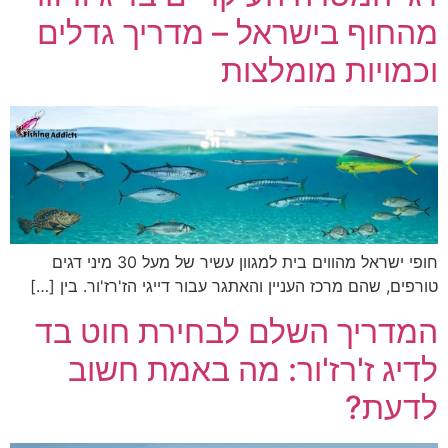
מהחוף בישראל – מדריך גדלים
וכמויות מומלצות
חופי ישראל מהווים בית למגוון עשיר של מעל 30 מיני דגים
טורפים, שהם מרכז העניין והאתגר עבור דייגי הז'רז'ור. בין […]
המדריך השלם לבחירת חוט בד
לדיג ז'רז'ור: מה באמת חשוב
לדעת?