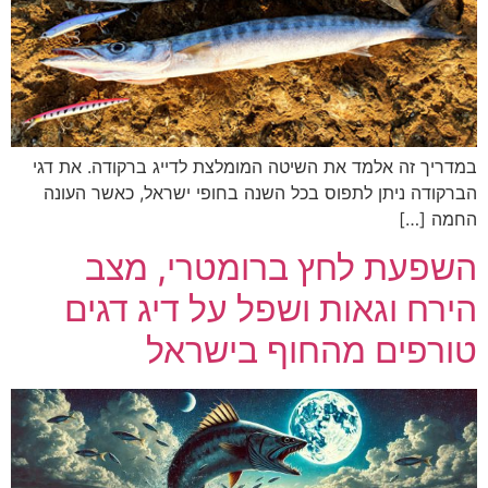
במדריך זה אלמד את השיטה המומלצת לדייג ברקודה. את דגי
הברקודה ניתן לתפוס בכל השנה בחופי ישראל, כאשר העונה
החמה […]
השפעת לחץ ברומטרי, מצב
הירח וגאות ושפל על דיג דגים
טורפים מהחוף בישראל