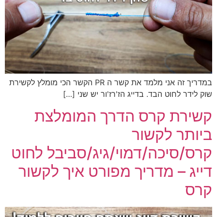
במדריך זה אני מלמד את קשר ה PR הקשר הכי מומלץ לקשירת
שוק לידר לחוט הבד. בדייג הז'רז'ור יש שני […]
קשירת קרס הדרך המומלצת
ביותר לקשור
קרס/סיכה/דמוי/גיג/סביבל לחוט
דייג – מדריך מפורט איך לקשור
קרס