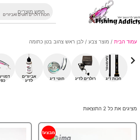
חכות רולרים חוטים ואביזרים
עמוד הבית
/ מוצר צבע / לבן ראש צהוב בטן כתומה
אביזרים
דמויי
חכות דיג
רולרים לדיג
חוטי דיג
לדיג
כפי
מציגים את כל ⁦2⁩ התוצאות
מבצע!