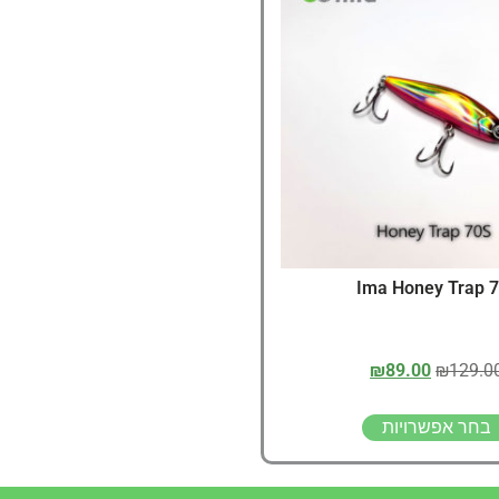
דיג – מאמרים בנושא ד
החנות שלי – ציוד מומל
סל קניות
תקנון אתר
Ima Honey Trap 
₪
89.00
₪
129.0
בחר אפשרויות