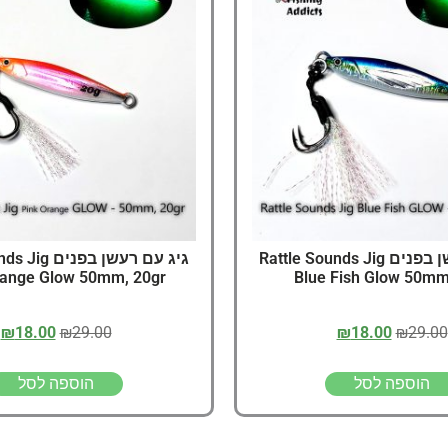
דיג – מאמרים בנושא ד
החנות שלי – ציוד מומל
סל קניות
תקנון אתר
גיג עם רעשן בפנים Rattle Sounds Jig
גיג עם רעשן בפ
range Glow 50mm, 20gr
Blue Fish Glow 50mm
₪
18.00
₪
29.00
₪
18.00
₪
29.00
הוספה לסל
הוספה לסל