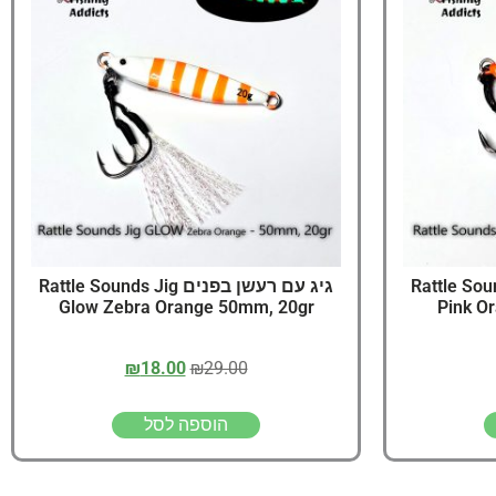
יג
ץ שווה להכנס!
נים Rattle Sounds Jig
גיג עם רעשן בפנים Rattle Sounds Jig
Glow Zebra Orange 50mm, 20gr
Pink O
₪
18.00
₪
29.00
הוספה לסל