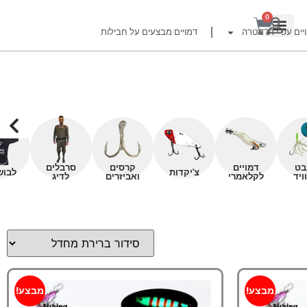
0
יים עפ"י דג מטרה
דמויים מבצעים על חבילות
רזור
בט
דמויים
קרסים
סרבלים
צ'יקדות
לבוש
ויד
לקלאמרי
ואביזרים
לדיג
ור
זרזור
לצים לדייג זרזור
ברה
מבצע!
מבצע!