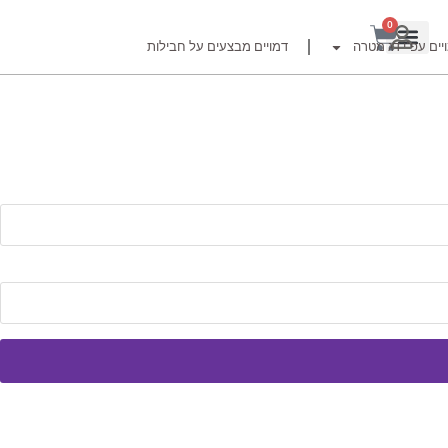
0
יים עפ"י דג מטרה
דמויים מבצעים על חבילות
רזור
ור
זרזור
לצים לדייג זרזור
ברה