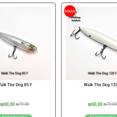
מבצע!
alk The Dog 85 F
Walk The Dog 120
₪
60.00
₪
79.00
₪
60.00
₪
79.00