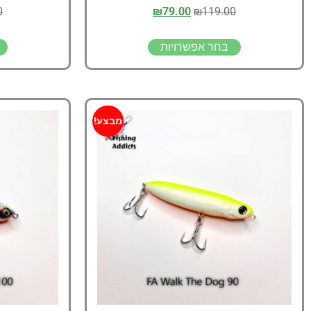
0
₪
79.00
₪
119.00
בחר אפשרויות
מבצע!