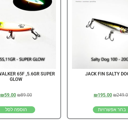
דיג – מאמרים בנושא ד
החנות שלי – ציוד מומל
סל קניות
תקנון אתר
WALKER 65F ,5.6GR SUPER
JACK FIN SALTY DO
GLOW
₪
59.00
₪
89.00
₪
195.00
₪
249.
בחר אפשרויות
הוספה לסל