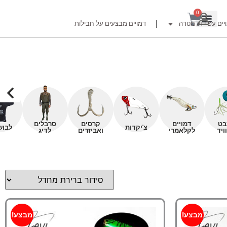
0
יים עפ"י דג מטרה
דמויים מבצעים על חבילות
רזור
בט
דמויים
קרסים
סרבלים
צ'יקדות
לבוש
ויד
לקלאמרי
ואביזרים
לדיג
ור
זרזור
לצים לדייג זרזור
ברה
מבצע!
מבצע!