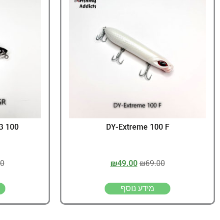
G 100
DY-Extreme 100 F
00
₪
49.00
₪
69.00
מידע נוסף