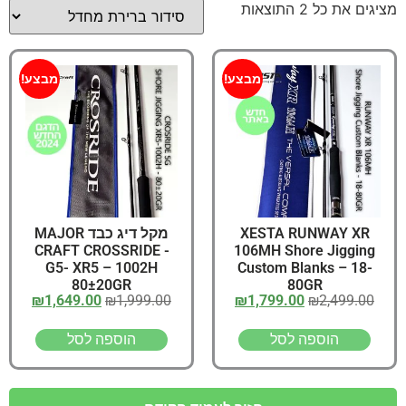
מציגים את כל ⁦2⁩ התוצאות
מבצע!
מבצע!
XESTA RUNWAY XR
מקל דיג כבד MAJOR
CRAFT CROSSRIDE -
106MH Shore Jigging
G5- XR5 – 1002H
Custom Blanks – 18-
80±20GR
80GR
₪
1,649.00
₪
1,999.00
₪
1,799.00
₪
2,499.00
הוספה לסל
הוספה לסל