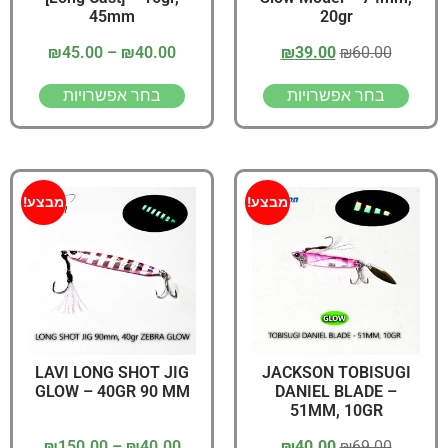
45mm
20gr
₪
45.00
–
₪
40.00
₪
39.00
₪
60.00
בחר אפשרויות
בחר אפשרויות
מבצע!
מבצע!
LAVI LONG SHOT JIG
JACKSON TOBISUGI
GLOW – 40GR 90 MM
DANIEL BLADE –
51MM, 10GR
₪
150.00
–
₪
40.00
₪
40.00
₪
69.00