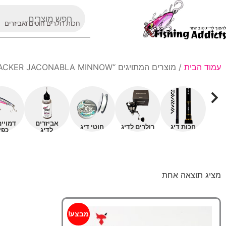
חכות רולרים חוטים ואביזרים
עמוד הבית
/ מוצרים המתויגים “BIGBACKER JACONABLA MINNOW”
אביזרים
דמויי
חכות דיג
רולרים לדיג
חוטי דיג
לדיג
כפי
מציג תוצאה אחת
מבצע!