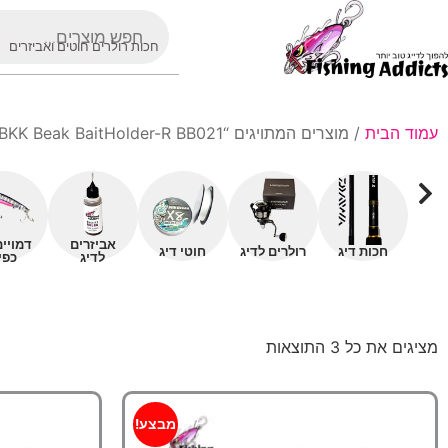
חכות רולרים חוטים ואביזרים
עמוד הבית
/ מוצרים המתויגים “BKK Beak BaitHolder-R BB021”
אביזרים
דמויי
חכות דיג
רולרים לדיג
חוטי דיג
לדיג
כפי
מציגים את כל ⁦3⁩ התוצאות
מבצע!