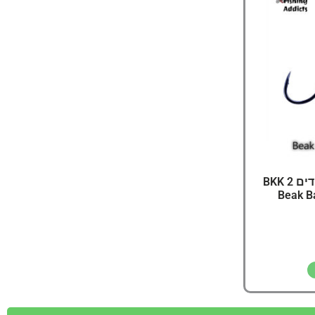
יג
ץ שווה להכנס!
קרסים סינגל יפניות לסקווידים 2 BKK
Beak B