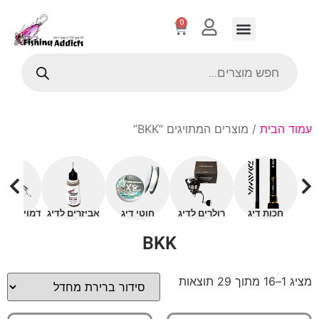
0
עמוד הבית
/ מוצרים המתויגים “BKK”
חכות דיג
רולרים לדיג
חוטי דיג
אביזרים לדיג
דמויים עם 
BKK
מציג 1–16 מתוך 29 תוצאות