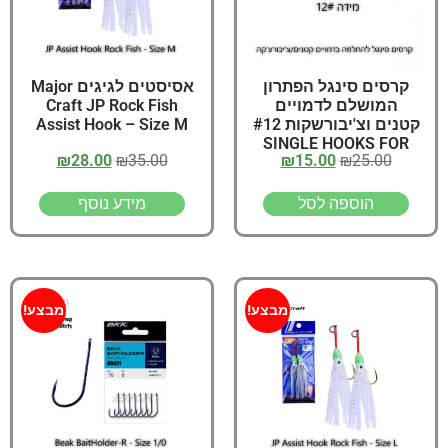
קרסים סינגל הפתרון
אסיסטים לגיגים Major
המושלם לדמויים
Craft JP Rock Fish
קטנים וצ'יבורשקות #12
Assist Hook – Size M
SINGLE HOOKS FOR
₪
28.00
₪
35.00
₪
15.00
₪
25.00
LURES Size
הוספה לסל
מידע נוסף
מבצע!
מבצע!