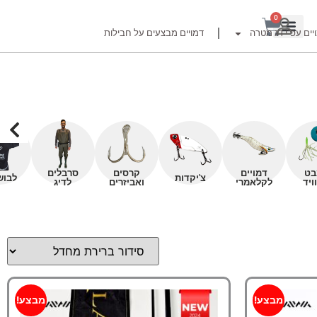
0
יים עפ"י דג מטרה
דמויים מבצעים על חבילות
רזור
בט
דמויים
קרסים
סרבלים
צ'יקדות
לבוש
ויד
לקלאמרי
ואביזרים
לדיג
ור
זרזור
לצים לדייג זרזור
ברה
מבצע!
מבצע!