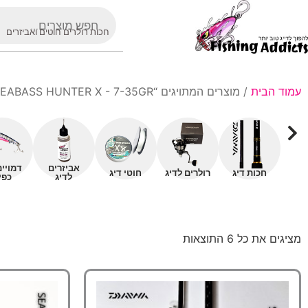
חכות רולרים חוטים ואביזרים
עמוד הבית
/ מוצרים המתויגים “DAIWA SEABASS HUNTER X - 7-35GR”
אביזרים
דמויי
חכות דיג
רולרים לדיג
חוטי דיג
לדיג
כפי
מציגים את כל ⁦6⁩ התוצאות