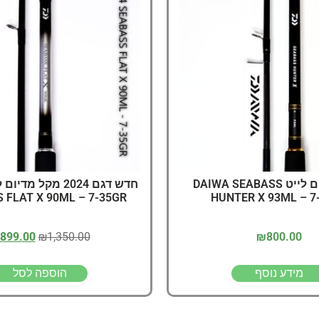
דיג – מאמרים בנושא ד
החנות שלי – ציוד מומל
סל קניות
תקנון אתר
מקל מדיום לייט DAIWA SEABASS
 FLAT X 90ML – 7-35GR
HUNTER X 93ML – 7
899.00
₪
1,350.00
₪
800.00
מידע נוסף
הוספה לסל