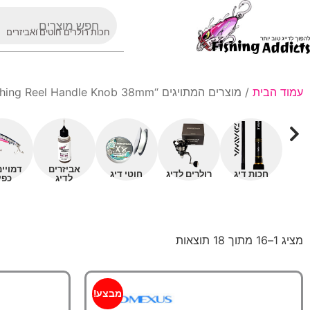
חכות רולרים חוטים ואביזרים
עמוד הבית
/ מוצרים המתויגים “Fishing Reel Handle Knob 38mm”
אביזרים
דמויי
חכות דיג
רולרים לדיג
חוטי דיג
לדיג
כפי
מציג 1–16 מתוך 18 תוצאות
מבצע!