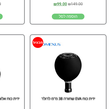
0
₪
99.00
₪
149.00
הוספה לסל
מבצע!