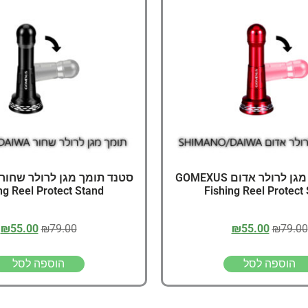
דיג – מאמרים בנושא ד
החנות שלי – ציוד מומל
סל קניות
תקנון אתר
סטנד תומך מגן לרולר אדום GOMEXUS
ng Reel Protect Stand
Fishing Reel Protect
₪
55.00
₪
79.00
₪
55.00
₪
79.00
הוספה לסל
הוספה לסל