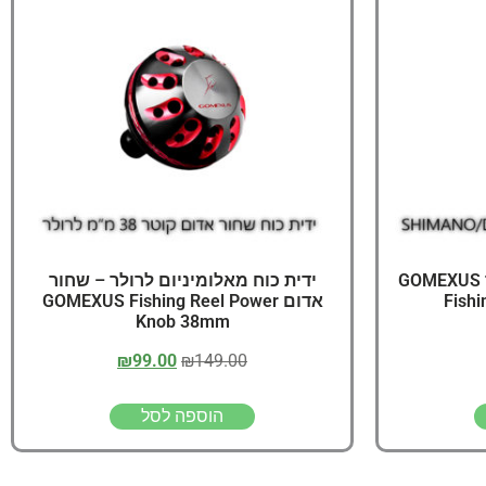
יג
ץ שווה להכנס!
סטנד תומך מגן לרולר שחור GOMEXUS
ידית כוח מאלומיניום לרולר – שחור
Fishi
אדום GOMEXUS Fishing Reel Power
Knob 38mm
₪
99.00
₪
149.00
הוספה לסל