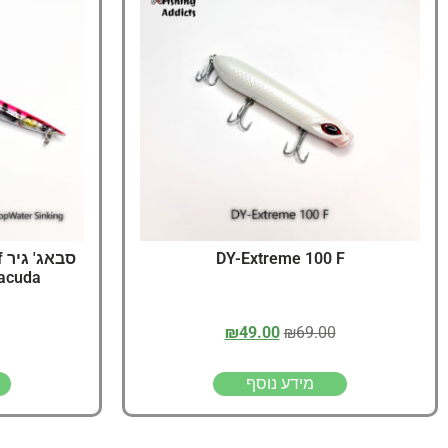
DY-Extreme 100 F
ס
racuda
₪
49.00
₪
69.00
מידע נוסף