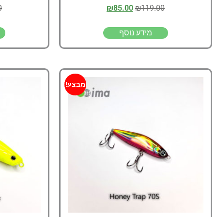
0
₪
85.00
₪
119.00
מידע נוסף
מבצע!