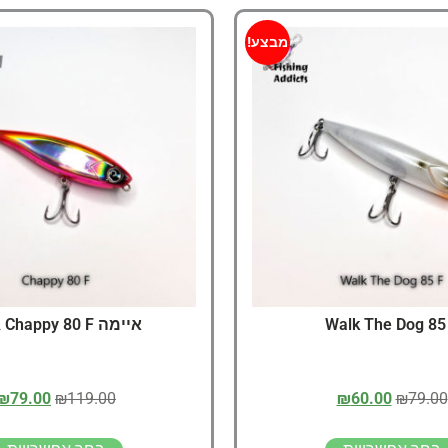
מבצע!
Walk The Dog 85
איימה IMA Chappy 80 F
₪
79.00
₪
119.00
₪
60.00
₪
79.00