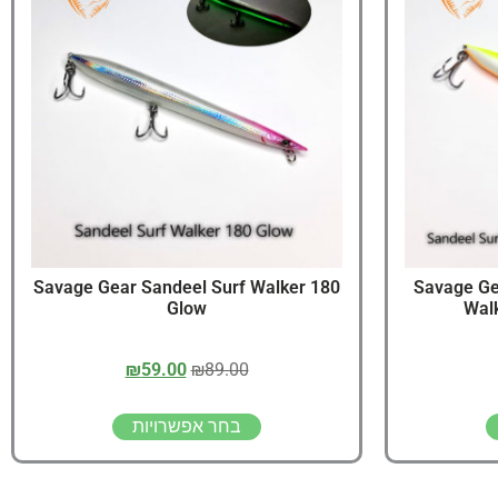
יג
ץ שווה להכנס!
Savage Gear S
Savage Gear Sandeel Surf Walker 180
Glow
Walk
₪
59.00
₪
89.00
בחר אפשרויות