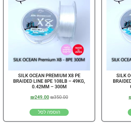
יג
ץ שווה להכנס!
SILK OCEAN PREMIUM X8 PE
SILK 
BRAIDED LINE 8PE 108LB – 49KG,
BRAIDED
0.42MM – 300M
₪
249.00
₪
350.00
הוספה לסל