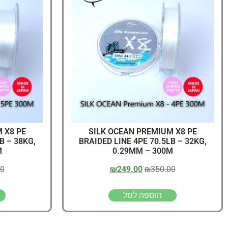
 X8 PE
SILK OCEAN PREMIUM X8 PE
B – 38KG,
BRAIDED LINE 4PE 70.5LB – 32KG,
M
0.29MM – 300M
00
₪
249.00
₪
350.00
הוספה לסל