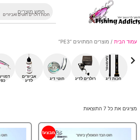
חכות רולרים חוטים ואביזרים
עמוד הבית
/ מוצרים המתויגים “PE3”
אביזרים
דמויי
חכות דיג
רולרים לדיג
חוטי דיג
לדיג
כפי
מציגים את כל ⁦7⁩ התוצאות
מבצע!