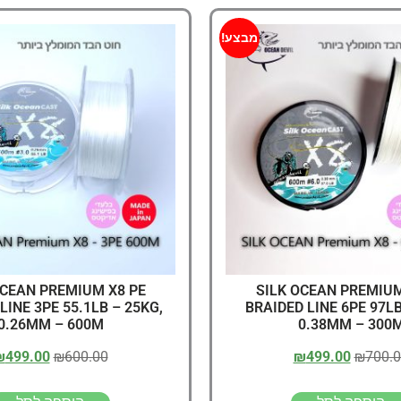
מבצע!
OCEAN PREMIUM X8 PE
SILK OCEAN PREMIUM
LINE 3PE 55.1LB – 25KG,
BRAIDED LINE 6PE 97LB
0.26MM – 600M
0.38MM – 300
₪
499.00
₪
600.00
₪
499.00
₪
700.