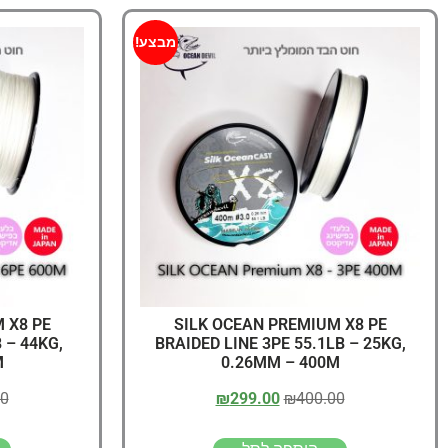
מבצע!
 X8 PE
SILK OCEAN PREMIUM X8 PE
 – 44KG,
BRAIDED LINE 3PE 55.1LB – 25KG,
M
0.26MM – 400M
00
₪
299.00
₪
400.00