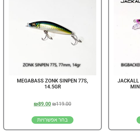
יג
ץ שווה להכנס!
MEGABASS ZONK SINPEN 77S,
JACKALL
14.5GR
MIN
₪
89.00
₪
119.00
בחר אפשרויות