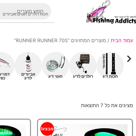
חכות רולרים חוטים ואביזרים
עמוד הבית
/ מוצרים המתויגים “RUNNER RUNNER 70S”
אביזרים
דמויי
חכות דיג
רולרים לדיג
חוטי דיג
לדיג
כפי
מציגים את כל ⁦7⁩ התוצאות
מבצע!