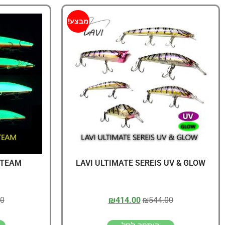
מבצע!
 TEAM
LAVI ULTIMATE SEREIS UV & GLOW
00
₪
414.00
₪
544.00