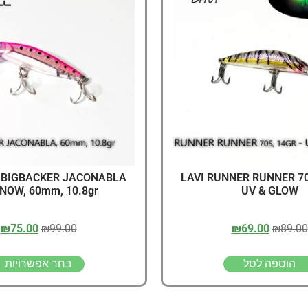
דיג – מאמרים בנושא ד
החנות שלי – ציוד מומל
סל קניות
תקנון אתר
 BIGBACKER JACONABLA
LAVI RUNNER RUNNER 70
NOW, 60mm, 10.8gr
UV & GLOW
₪
75.00
₪
99.00
₪
69.00
₪
89.00
הוספה לסל
בחר אפשרויות