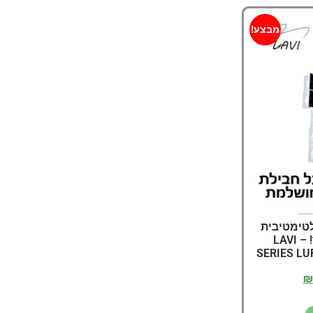
מבצע!
טימטיבית
כל מה שדייג ז'רז'ור צריך! – LAVI
SERIES LU
₪