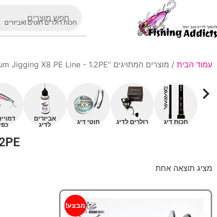
חכות רולרים חוטים ואביזרים
עמוד הבית
/ מוצרים המתויגים “Silk Ocean Premium Jigging X8 PE Line - 1.2PE”
אביזרים
דמויי
חכות דיג
רולרים לדיג
חוטי דיג
לדיג
כפי
.2PE
מציג תוצאה אחת
מבצע!