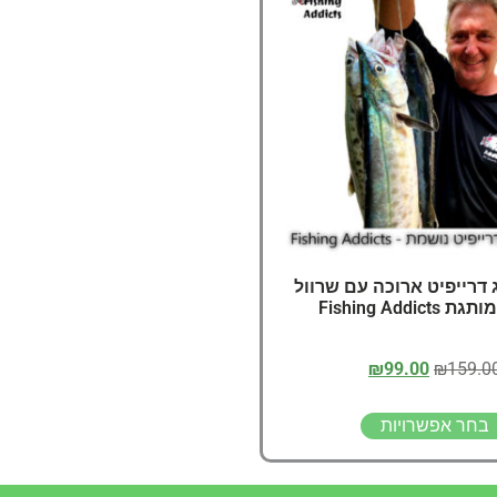
דיג – מאמרים בנושא ד
החנות שלי – ציוד מומל
סל קניות
תקנון אתר
 דרייפיט ארוכה עם שרוול
Fishing Addic
₪
99.00
₪
159.0
בחר אפשרויות