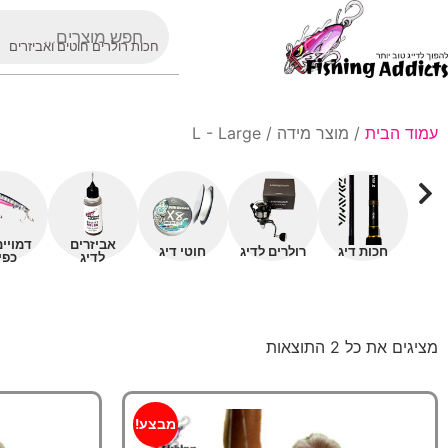
חכות רולרים חוטים ואביזרים
עמוד הבית
/ מוצר מידה / L - Large
אביזרים
דמויי
חכות דיג
רולרים לדיג
חוטי דיג
לדיג
כפי
מציגים את כל ⁦2⁩ התוצאות
מבצע!