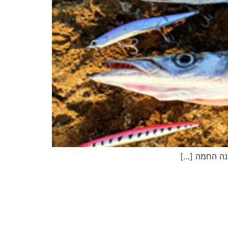
יג
ץ שווה להכנס!
נה החמה […]