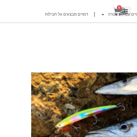
0
יים עפ"י דג מטרה
דמויים מבצעים על חבילות
רזור
ור
זרזור
לצים לדייג זרזור
ברה