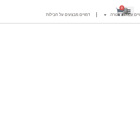
0
יים עפ"י דג מטרה
דמויים מבצעים על חבילות
רזור
ור
זרזור
לצים לדייג זרזור
ברה