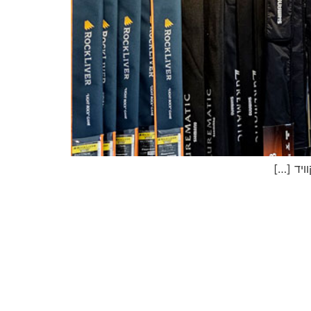
יג
ץ שווה להכנס!
ויד […]