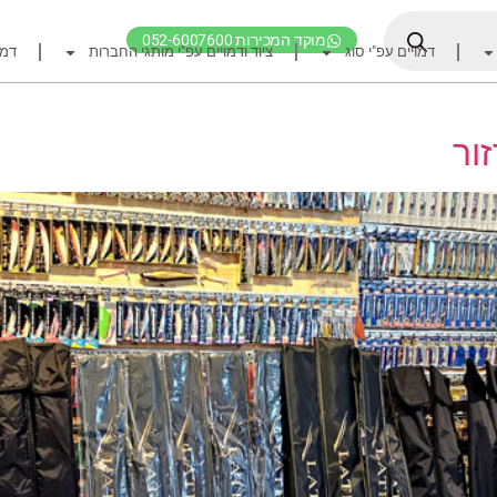
מוקד המכירות 052-6007600
דמויים עפ"י סוג
ציוד ודמויים עפ"י מותגי החברות
דמו
דף הבית
ציוד דיג
זור
דמויים מומלצים לדיג ז
חכות
רולרים
אביזרים לרולר
חוטי דיג מומלצים לזרז
אביזרים מומלצים לדיג 
קרסי דייג ואביזרים מומ
לבוש דייג
חפש ציוד לפי מותג ח