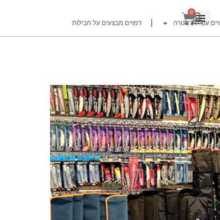
0
יים עפ"י דג מטרה
דמויים מבצעים על חבילות
רזור
ור
זרזור
לצים לדייג זרזור
ברה