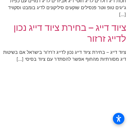
חכות דיג רולרים לדיג חוטי דיג אביזרים לדיג דמויים עם כפית
ג'יגים טופ ווטר פנסילים שוקעים סיליקונים לדיג בומבט וסקוויד
[…]
ציוד דייג – בחירת ציוד דייג נכון
לדייג זרזור
ציוד דייג – בחירת ציוד דייג נכון לדייג ז'רז'ור בישראל אם בשיטות
דיג מסורתיות מהחוף אפשר להסתדר עם ציוד בסיסי […]