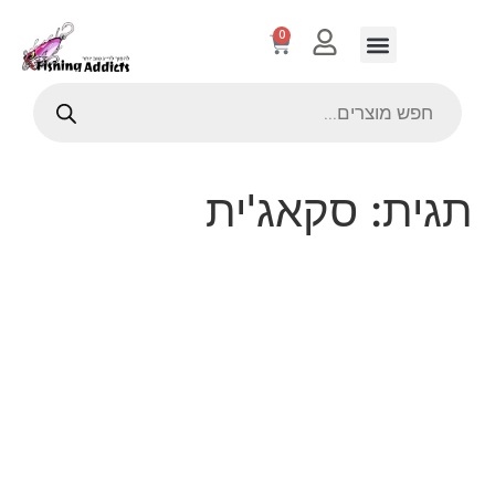
0
תגית:
סקאג'ית