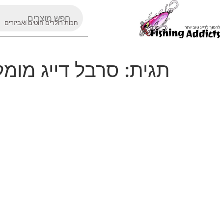
חכות רולרים חוטים ואביזרים
תגית:
סרבל דייג מומל