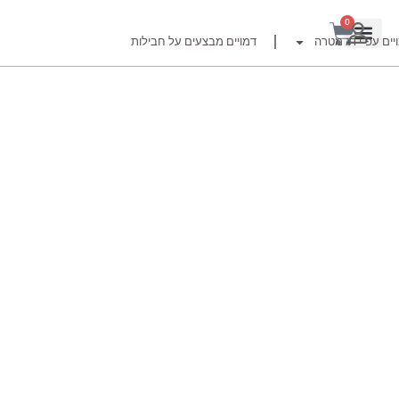
0
יים עפ"י דג מטרה
דמויים מבצעים על חבילות
רזור
ור
זרזור
לצים לדייג זרזור
ברה