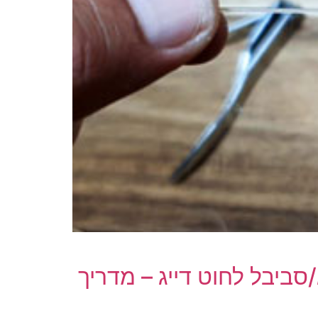
יג
ץ שווה להכנס!
ביבל לחוט דייג – מדריך