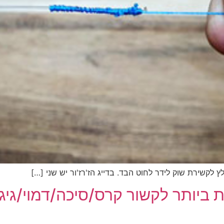
דיג – מאמרים בנושא ד
החנות שלי – ציוד מומל
סל קניות
תקנון אתר
יותר לקשור קרס/סיכה/דמוי/גיג/ס