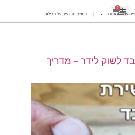
0
יים עפ"י דג מטרה
דמויים מבצעים על חבילות
רזור
ד לשוק לידר – מדריך
ור
זרזור
לצים לדייג זרזור
ברה