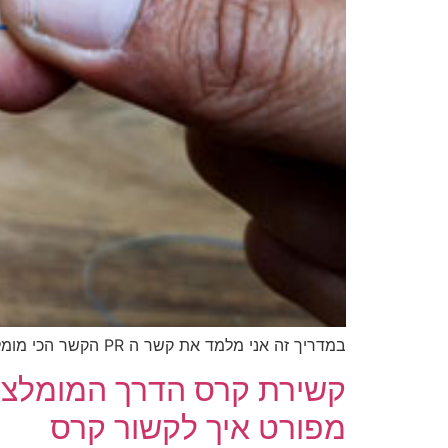
במדריך זה אני מלמד את קשר ה PR הקשר הכי מומלץ לקשירת שוק לידר לחוט הבד. בדייג הז'רז'ור יש שני […]
קשירת קרס הדרך המומלצת ב
מפורט איך לקשור קרס