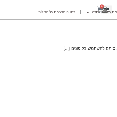
0
יים עפ"י דג מטרה
דמויים מבצעים על חבילות
רזור
ניסיתם להשתמש בקופונים […]
ור
זרזור
לצים לדייג זרזור
ברה