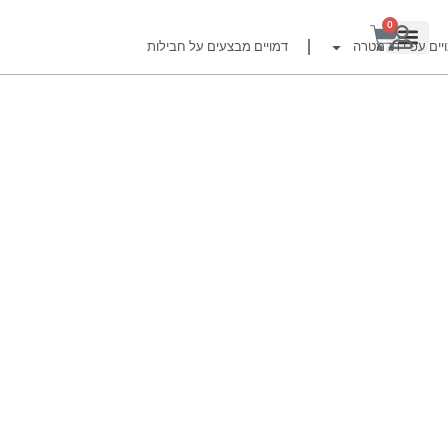
0
יים עפ"י דג מטרה
דמויים מבצעים על חבילות
רזור
ור
זרזור
לצים לדייג זרזור
ברה