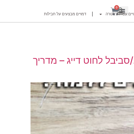
0
יים עפ"י דג מטרה
דמויים מבצעים על חבילות
רזור
ביבל לחוט דייג – מדריך
ור
זרזור
לצים לדייג זרזור
ברה