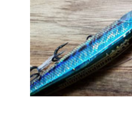
יג
ץ שווה להכנס!