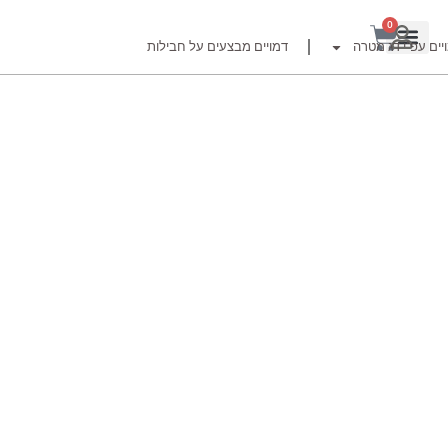
0
יים עפ"י דג מטרה
דמויים מבצעים על חבילות
רזור
ור
זרזור
לצים לדייג זרזור
ברה