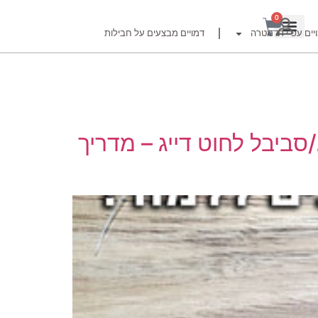
0
יים עפ"י דג מטרה
דמויים מבצעים על חבילות
רזור
ביבל לחוט דייג – מדריך
ור
זרזור
לצים לדייג זרזור
ברה