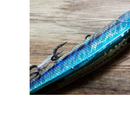
יג
ץ שווה להכנס!