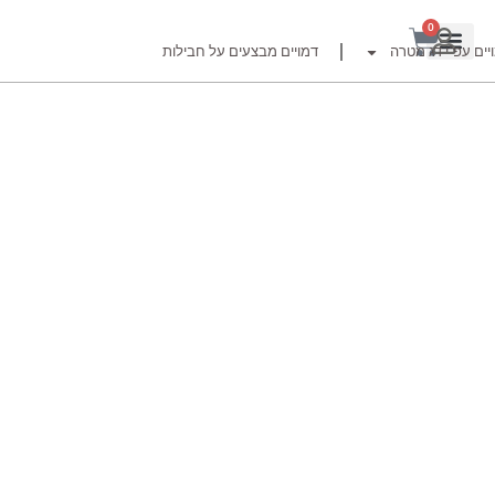
0
יים עפ"י דג מטרה
דמויים מבצעים על חבילות
רזור
ור
זרזור
לצים לדייג זרזור
ברה