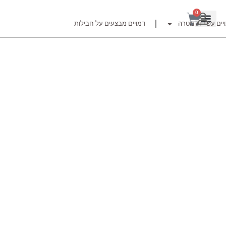
0
יים עפ"י דג מטרה
דמויים מבצעים על חבילות
רזור
ור
זרזור
לצים לדייג זרזור
ברה