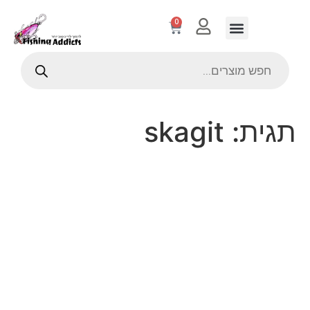
0
תגית:
skagit