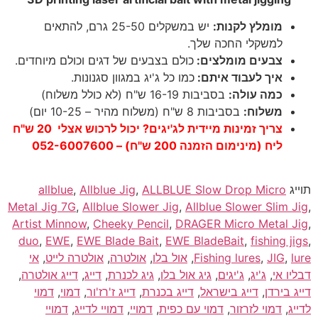
מומלץ לקנות:
יש במשקלים 25-50 גרם, להתאים
למשקלי החכה שלך.
צבעים מומלצים:
כולם בצבעים של דגים וכולם מיוחדים.
איך לעבוד איתם:
כמו כל ג'יג במגוון סגנונות.
כמה עולה
:
בסביבות 16-19 ש"ח (לא כולל משלוח)
משלוח
:
בסביבות 8 ש"ח (משלוח מהיר – 10-25 יום)
צריך זמינות מיידית לג'יגים? יכול לרכוש אצלי 20 ש"ח
ליח (מינימום הזמנה 200 ש"ח) – 052-6007600
תוייג
ALLBLUE Slow Drop Micro
,
Allblue Jig
,
allblue
Metal Jig 7G
,
Allblue Slower Jig
,
Allblue Slower Slim Jig
,
Artist Minnow
,
Cheeky Pencil
,
DRAGER Micro Metal Jig
,
duo
,
EWE
,
EWE Blade Bait
,
EWE BladeBait
,
fishing jigs
,
lure
,
JIG
,
Fishing lures
,
אול בלו
,
אולטרה
,
אולטרה לייט
,
אי
דבליו אי
,
ג'יג
,
ג'יגים
,
גיג אול בלו
,
גיג לכנרת
,
דייג
,
דייג אולטרה
,
דייג בירדן
,
דייג בישראל
,
דייג בכנרת
,
דייג ז'רז'ור
,
דמוי
,
דמוי
לדייג
,
דמוי לזרזור
,
דמוי עם כפית
,
דמויי
,
דמויי לדייג
,
דמויי