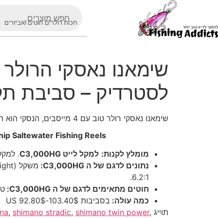
חכות רולרים חוטים ואביזרים
שימאנו נאסקי הרולר ה
לסטרדיק – סביבת תקציב 
שימאנו נאסקי רולר טוב עם 4 מייסבים, הנסקי הוא הרולר המומלץ על ידי לדייגי ז'רז'ור מתחילים שאין להם תקציב לסטרדיק ורוצים להתחיל לז'רז'ר.
ip Saltewater Fishing Reels
מומלץ לקנות:
למקל לייט
C3,000HG
. למקל מדיום 000XG
נתונים לדגם של ה
C3,000HG
:
6.2:1.
חוטים מתאימים לדגם של ה
C3,000HG
:
טוו
כמה עולה:
בסביבות 103.40$-92.80$ US
תוייג
,
shimano twin power
,
shimano stradic
,
na