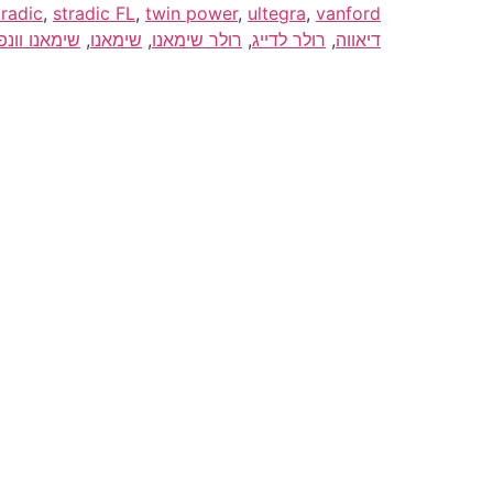
tradic
,
stradic FL
,
twin power
,
ultegra
,
vanford
דיאווה
,
רולר לדייג
,
רולר שימאנו
,
שימאנו
,
שימאנו וונפ