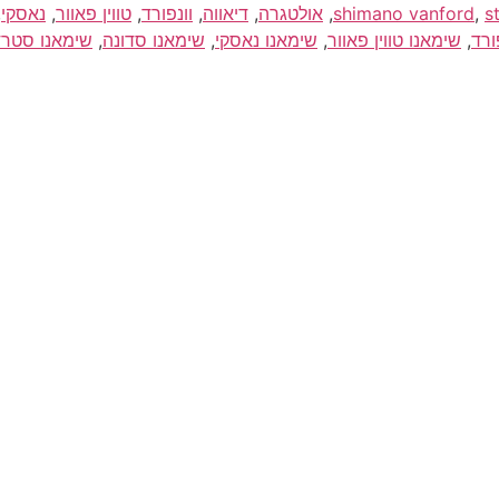
דיג – מאמרים בנושא ד
s
,
shimano vanford
,
אולטגרה
,
דיאווה
,
וונפורד
,
טווין פאוור
,
נאסקי
,
ורד
,
שימאנו טווין פאוור
,
שימאנו נאסקי
,
שימאנו סדונה
,
שימאנו סטרד
החנות שלי – ציוד מומל
סל קניות
תקנון אתר