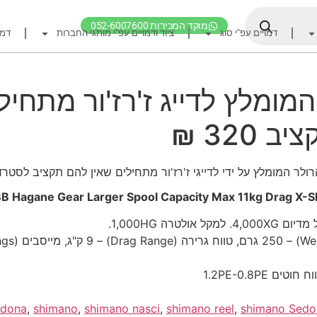
מוקד המכירות 052-6007600
דמויים עפ"י סוג
ציוד ודמויים עפ"י מותגי החברות
דמו
דף הבית
ציוד דיג
מומלץ לדייג ז'רז'ור מתחיל
דמויים מומלצים לדיג ז
320 ₪
חכות
רולרים
אביזרים לרולר
 Hagane Gear Larger Spool Capacity Max 11kg Drag X-Sh
חוטי דיג מומלצים לזרז
4,. למקל אולטרה 1,000HG.
אביזרים מומלצים לדיג 
קרסי דייג ואביזרים מומ
לבוש דייג
ח חוטים 1.2PE-0.8PE
חפש ציוד לפי מותג ח
dona
,
shimano
,
shimano nasci
,
shimano reel
,
shimano Sedo